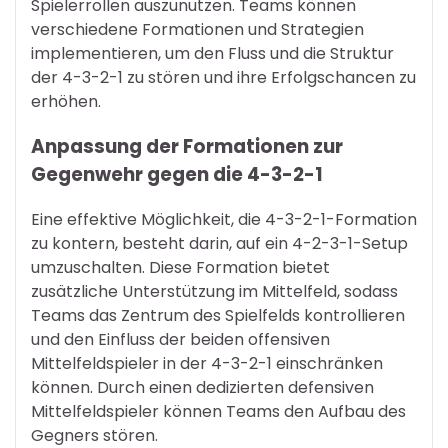
Spielerrollen auszunutzen. Teams können
verschiedene Formationen und Strategien
implementieren, um den Fluss und die Struktur
der 4-3-2-1 zu stören und ihre Erfolgschancen zu
erhöhen.
Anpassung der Formationen zur
Gegenwehr gegen die 4-3-2-1
Eine effektive Möglichkeit, die 4-3-2-1-Formation
zu kontern, besteht darin, auf ein 4-2-3-1-Setup
umzuschalten. Diese Formation bietet
zusätzliche Unterstützung im Mittelfeld, sodass
Teams das Zentrum des Spielfelds kontrollieren
und den Einfluss der beiden offensiven
Mittelfeldspieler in der 4-3-2-1 einschränken
können. Durch einen dedizierten defensiven
Mittelfeldspieler können Teams den Aufbau des
Gegners stören.