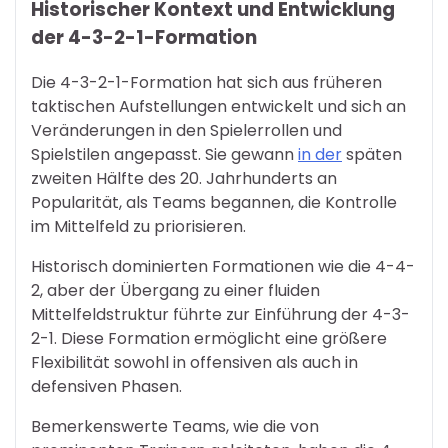
Historischer Kontext und Entwicklung
der 4-3-2-1-Formation
Die 4-3-2-1-Formation hat sich aus früheren
taktischen Aufstellungen entwickelt und sich an
Veränderungen in den Spielerrollen und
Spielstilen angepasst. Sie gewann
in der
späten
zweiten Hälfte des 20. Jahrhunderts an
Popularität, als Teams begannen, die Kontrolle
im Mittelfeld zu priorisieren.
Historisch dominierten Formationen wie die 4-4-
2, aber der Übergang zu einer fluiden
Mittelfeldstruktur führte zur Einführung der 4-3-
2-1. Diese Formation ermöglicht eine größere
Flexibilität sowohl in offensiven als auch in
defensiven Phasen.
Bemerkenswerte Teams, wie die von