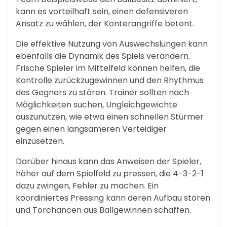
kann es vorteilhaft sein, einen defensiveren
Ansatz zu wählen, der Konterangriffe betont.
Die effektive Nutzung von Auswechslungen kann
ebenfalls die Dynamik des Spiels verändern.
Frische Spieler im Mittelfeld können helfen, die
Kontrolle zurückzugewinnen und den Rhythmus
des Gegners zu stören. Trainer sollten nach
Möglichkeiten suchen, Ungleichgewichte
auszunutzen, wie etwa einen schnellen Stürmer
gegen einen langsameren Verteidiger
einzusetzen.
Darüber hinaus kann das Anweisen der Spieler,
höher auf dem Spielfeld zu pressen, die 4-3-2-1
dazu zwingen, Fehler zu machen. Ein
koordiniertes Pressing kann deren Aufbau stören
und Torchancen aus Ballgewinnen schaffen.