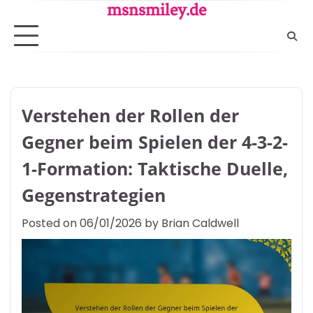
Skip
msnsmiley.de
to
content
Verstehen der Rollen der
Gegner beim Spielen der 4-3-2-
1-Formation: Taktische Duelle,
Gegenstrategien
Posted on
06/01/2026
by
Brian Caldwell