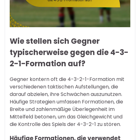
Wie stellen sich Gegner
typischerweise gegen die 4-3-
2-1-Formation auf?
Gegner kontern oft die 4-3-2-1-Formation mit
verschiedenen taktischen Aufstellungen, die
darauf abzielen, ihre Schwächen auszunutzen.
Häufige Strategien umfassen Formationen, die
Breite und zahlenmäßige Überlegenheit im
Mittelfeld betonen, um das Gleichgewicht und
die Kontrolle des Spiels der 4-3-2-1 zu stören.
Häufige Formationen, die verwendet