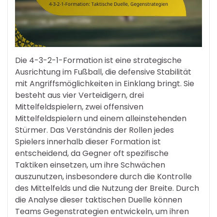
Die 4-3-2-1-Formation ist eine strategische
Ausrichtung im Fußball, die defensive Stabilität
mit Angriffsmöglichkeiten in Einklang bringt. Sie
besteht aus vier Verteidigern, drei
Mittelfeldspielern, zwei offensiven
Mittelfeldspielern und einem alleinstehenden
Stürmer. Das Verständnis der Rollen jedes
Spielers innerhalb dieser Formation ist
entscheidend, da Gegner oft spezifische
Taktiken einsetzen, um ihre Schwächen
auszunutzen, insbesondere durch die Kontrolle
des Mittelfelds und die Nutzung der Breite. Durch
die Analyse dieser taktischen Duelle können
Teams Gegenstrategien entwickeln, um ihren