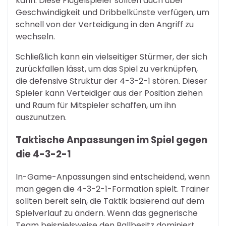
kann. Diese Flügelspieler sollten auch über
Geschwindigkeit und Dribbelkünste verfügen, um
schnell von der Verteidigung in den Angriff zu
wechseln.
Schließlich kann ein vielseitiger Stürmer, der sich
zurückfallen lässt, um das Spiel zu verknüpfen,
die defensive Struktur der 4-3-2-1 stören. Dieser
Spieler kann Verteidiger aus der Position ziehen
und Raum für Mitspieler schaffen, um ihn
auszunutzen.
Taktische Anpassungen im Spiel gegen
die 4-3-2-1
In-Game-Anpassungen sind entscheidend, wenn
man gegen die 4-3-2-1-Formation spielt. Trainer
sollten bereit sein, die Taktik basierend auf dem
Spielverlauf zu ändern. Wenn das gegnerische
Team beispielsweise den Ballbesitz dominiert,