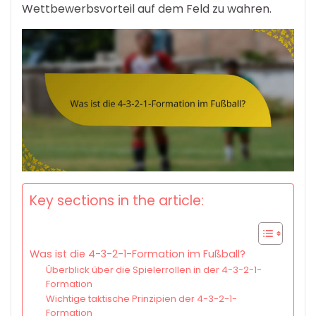
Wettbewerbsvorteil auf dem Feld zu wahren.
Key sections in the article:
Was ist die 4-3-2-1-Formation im Fußball?
Überblick über die Spielerrollen in der 4-3-2-1-
Formation
Wichtige taktische Prinzipien der 4-3-2-1-
Formation