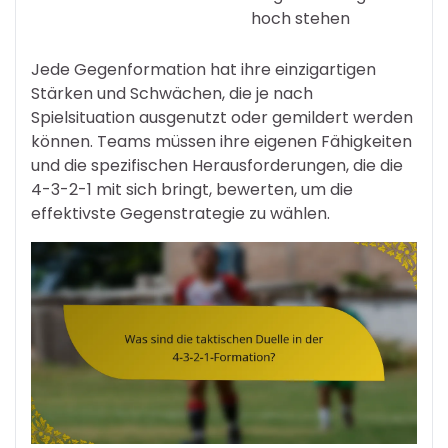
hoch stehen
Jede Gegenformation hat ihre einzigartigen
Stärken und Schwächen, die je nach
Spielsituation ausgenutzt oder gemildert werden
können. Teams müssen ihre eigenen Fähigkeiten
und die spezifischen Herausforderungen, die die
4-3-2-1 mit sich bringt, bewerten, um die
effektivste Gegenstrategie zu wählen.