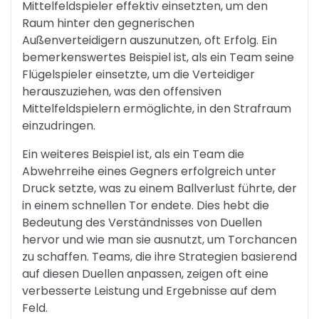
Mittelfeldspieler effektiv einsetzten, um den
Raum hinter den gegnerischen
Außenverteidigern auszunutzen, oft Erfolg. Ein
bemerkenswertes Beispiel ist, als ein Team seine
Flügelspieler einsetzte, um die Verteidiger
herauszuziehen, was den offensiven
Mittelfeldspielern ermöglichte, in den Strafraum
einzudringen.
Ein weiteres Beispiel ist, als ein Team die
Abwehrreihe eines Gegners erfolgreich unter
Druck setzte, was zu einem Ballverlust führte, der
in einem schnellen Tor endete. Dies hebt die
Bedeutung des Verständnisses von Duellen
hervor und wie man sie ausnutzt, um Torchancen
zu schaffen. Teams, die ihre Strategien basierend
auf diesen Duellen anpassen, zeigen oft eine
verbesserte Leistung und Ergebnisse auf dem
Feld.