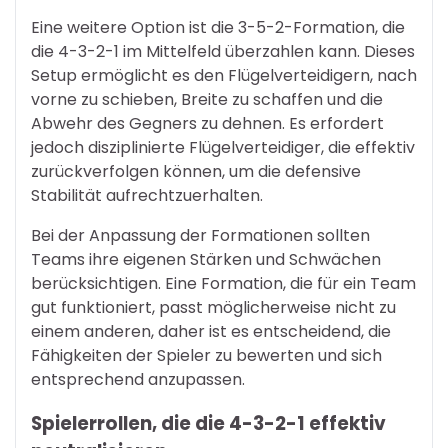
Eine weitere Option ist die 3-5-2-Formation, die
die 4-3-2-1 im Mittelfeld überzahlen kann. Dieses
Setup ermöglicht es den Flügelverteidigern, nach
vorne zu schieben, Breite zu schaffen und die
Abwehr des Gegners zu dehnen. Es erfordert
jedoch disziplinierte Flügelverteidiger, die effektiv
zurückverfolgen können, um die defensive
Stabilität aufrechtzuerhalten.
Bei der Anpassung der Formationen sollten
Teams ihre eigenen Stärken und Schwächen
berücksichtigen. Eine Formation, die für ein Team
gut funktioniert, passt möglicherweise nicht zu
einem anderen, daher ist es entscheidend, die
Fähigkeiten der Spieler zu bewerten und sich
entsprechend anzupassen.
Spielerrollen, die die 4-3-2-1 effektiv