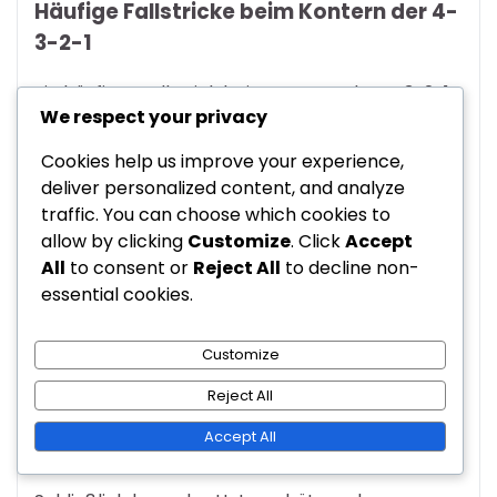
Häufige Fallstricke beim Kontern der 4-
3-2-1
Ein häufiger Fallstrick beim Kontern der 4-3-2-1
We respect your privacy
besteht darin, zu viele Spieler nach vorne zu
schicken, wodurch die Abwehr anfällig für
Cookies help us improve your experience,
Konterangriffe wird. Teams müssen ein
deliver personalized content, and analyze
Gleichgewicht zwischen offensiven und
traffic. You can choose which cookies to
defensiven Verantwortlichkeiten wahren, um
allow by clicking
Customize
. Click
Accept
nicht überrumpelt zu werden.
All
to consent or
Reject All
to decline non-
essential cookies.
Ein weiterer Fehler besteht darin, nicht auf die
Änderungen des Gegners während des Spiels zu
reagieren. Wenn das gegnerische Team seine
Customize
Taktik ändert, ist es wichtig, schnell zu reagieren,
Reject All
um die Effektivität aufrechtzuerhalten. An einer
starren Spielstrategie festzuhalten, kann zu
Accept All
verpassten Chancen führen.