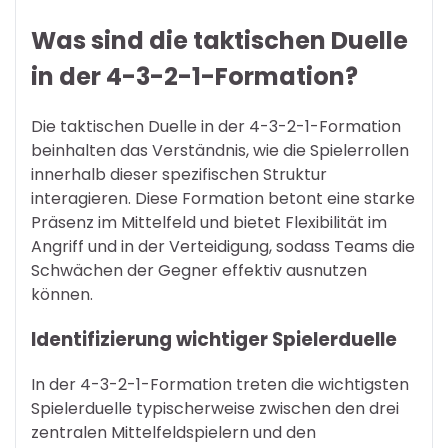
Was sind die taktischen Duelle
in der 4-3-2-1-Formation?
Die taktischen Duelle in der 4-3-2-1-Formation
beinhalten das Verständnis, wie die Spielerrollen
innerhalb dieser spezifischen Struktur
interagieren. Diese Formation betont eine starke
Präsenz im Mittelfeld und bietet Flexibilität im
Angriff und in der Verteidigung, sodass Teams die
Schwächen der Gegner effektiv ausnutzen
können.
Identifizierung wichtiger Spielerduelle
In der 4-3-2-1-Formation treten die wichtigsten
Spielerduelle typischerweise zwischen den drei
zentralen Mittelfeldspielern und den