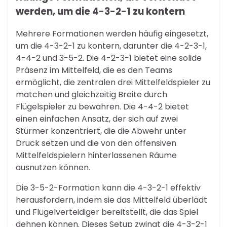
werden, um die 4-3-2-1 zu kontern
Mehrere Formationen werden häufig eingesetzt,
um die 4-3-2-1 zu kontern, darunter die 4-2-3-1,
4-4-2 und 3-5-2. Die 4-2-3-1 bietet eine solide
Präsenz im Mittelfeld, die es den Teams
ermöglicht, die zentralen drei Mittelfeldspieler zu
matchen und gleichzeitig Breite durch
Flügelspieler zu bewahren. Die 4-4-2 bietet
einen einfachen Ansatz, der sich auf zwei
Stürmer konzentriert, die die Abwehr unter
Druck setzen und die von den offensiven
Mittelfeldspielern hinterlassenen Räume
ausnutzen können.
Die 3-5-2-Formation kann die 4-3-2-1 effektiv
herausfordern, indem sie das Mittelfeld überlädt
und Flügelverteidiger bereitstellt, die das Spiel
dehnen können. Dieses Setup zwingt die 4-3-2-1