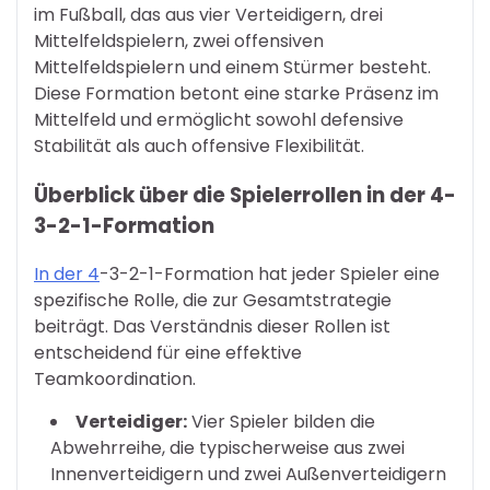
im Fußball, das aus vier Verteidigern, drei
Mittelfeldspielern, zwei offensiven
Mittelfeldspielern und einem Stürmer besteht.
Diese Formation betont eine starke Präsenz im
Mittelfeld und ermöglicht sowohl defensive
Stabilität als auch offensive Flexibilität.
Überblick über die Spielerrollen in der 4-
3-2-1-Formation
In der 4
-3-2-1-Formation hat jeder Spieler eine
spezifische Rolle, die zur Gesamtstrategie
beiträgt. Das Verständnis dieser Rollen ist
entscheidend für eine effektive
Teamkoordination.
Verteidiger:
Vier Spieler bilden die
Abwehrreihe, die typischerweise aus zwei
Innenverteidigern und zwei Außenverteidigern