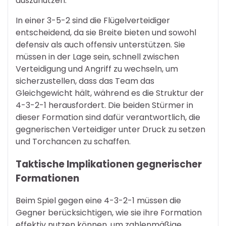
auszunutzen.
In einer 3-5-2 sind die Flügelverteidiger
entscheidend, da sie Breite bieten und sowohl
defensiv als auch offensiv unterstützen. Sie
müssen in der Lage sein, schnell zwischen
Verteidigung und Angriff zu wechseln, um
sicherzustellen, dass das Team das
Gleichgewicht hält, während es die Struktur der
4-3-2-1 herausfordert. Die beiden Stürmer in
dieser Formation sind dafür verantwortlich, die
gegnerischen Verteidiger unter Druck zu setzen
und Torchancen zu schaffen.
Taktische Implikationen gegnerischer
Formationen
Beim Spiel gegen eine 4-3-2-1 müssen die
Gegner berücksichtigen, wie sie ihre Formation
effektiv nutzen können, um zahlenmäßige