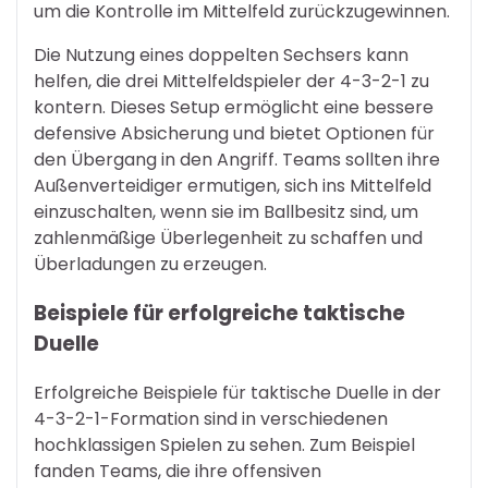
um die Kontrolle im Mittelfeld zurückzugewinnen.
Die Nutzung eines doppelten Sechsers kann
helfen, die drei Mittelfeldspieler der 4-3-2-1 zu
kontern. Dieses Setup ermöglicht eine bessere
defensive Absicherung und bietet Optionen für
den Übergang in den Angriff. Teams sollten ihre
Außenverteidiger ermutigen, sich ins Mittelfeld
einzuschalten, wenn sie im Ballbesitz sind, um
zahlenmäßige Überlegenheit zu schaffen und
Überladungen zu erzeugen.
Beispiele für erfolgreiche taktische
Duelle
Erfolgreiche Beispiele für taktische Duelle in der
4-3-2-1-Formation sind in verschiedenen
hochklassigen Spielen zu sehen. Zum Beispiel
fanden Teams, die ihre offensiven