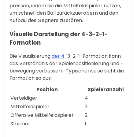
pressen, indem sie die Mittelfeldspieler nutzen,
um schnell den Ball zurückzuerobern und den
Aufbau des Gegners zu stören.
Visuelle Darstellung der 4-3-2-1-
Formation
Die Visualisierung
der 4
-3-2-1-Formation kann
das Verständnis der Spielerpositionierung und -
bewegung verbessern. Typischerweise sieht die
Formation so aus:
Position
Spieleranzahl
Verteidiger
4
Mittelfeldspieler
3
Offensive Mittelfeldspieler
2
Stürmer
1