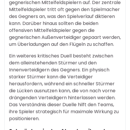
gegnerischen Mittelfeldspielern auf. Der zentrale
Mittelfeldspieler tritt oft gegen den Spielmacher
des Gegners an, was den Spielverlauf diktieren
kann. Darüber hinaus sollten die beiden
offensiven Mittelfeldspieler gegen die
gegnerischen Außenverteidiger gepaart werden,
um Überladungen auf den Flügeln zu schaffen.
Ein weiteres kritisches Duell besteht zwischen
dem alleinstehenden Stürmer und den
Innenverteidigern des Gegners. Ein physisch
starker Stürmer kann die Verteidiger
herausfordern, während ein schneller Stürmer
die Lücken ausnutzen kann, die von nach vorne
drängenden Verteidigern hinterlassen werden.
Das Verständnis dieser Duelle hilft den Teams,
ihre Spieler strategisch für maximale Wirkung zu
positionieren.