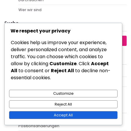
Wer wir sind
Suche
We respect your privacy
Search
Cookies help us improve your experience,
for:
deliver personalized content, and analyze
traffic. You can choose which cookies to
Kategorien
allow by clicking
Customize
. Click
Accept
All
to consent or
Reject All
to decline non-
Spielerrollen in der 4-3-2-1-Formation
essential cookies.
Taktische Analyse der 4-3-2-1-Formation
Trainingsstrategien für Trainer mit 4-3-2-1
Customize
Reject All
Neueste Beiträge
Accept All
4-3-2-1 Formation: Positionswechsel, Fluidität,
Positionsänderungen